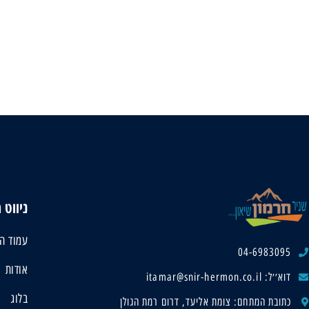
ניווט 
עמוד ה
04-6983095
אודות
דוא׳׳ל: itamar@snir-hermon.co.il
בלוג
כתובת המתחם: צומת אליעד, דרום רמת הגולן