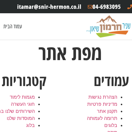
itamar@snir-hermon.co.il
04-6983095
עמוד הבית
מפת אתר
עמודים
קטגוריות
הצהרת נגישות
מגמות לימוד
מדיניות פרטיות
חוגי העשרה
תקנון אתר
השירותים שלנו בר
תרומה לעמותה
המוסדות שלנו
בלוגים
בלוג